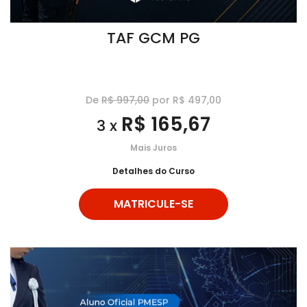
TAF GCM PG
De
R$ 997,00
por R$ 497,00
R$ 165,67
3 x
Mais Juros
Detalhes do Curso
MATRICULE-SE