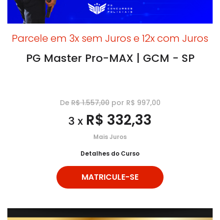
Parcele em 3x sem Juros e 12x com Juros
PG Master Pro-MAX | GCM - SP
De
R$ 1.557,00
por R$ 997,00
R$ 332,33
3 x
Mais Juros
Detalhes do Curso
MATRICULE-SE