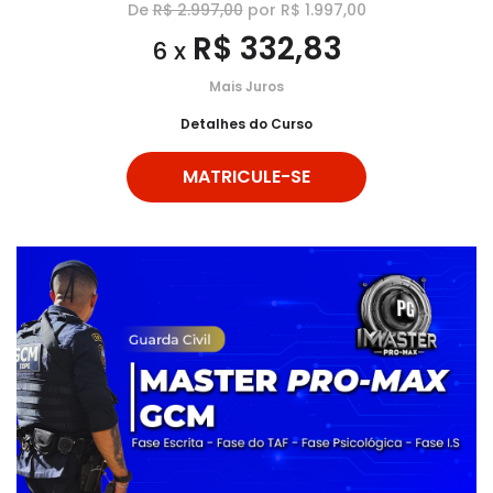
De
R$ 2.997,00
por R$ 1.997,00
R$ 332,83
6 x
Mais Juros
Detalhes do Curso
MATRICULE-SE