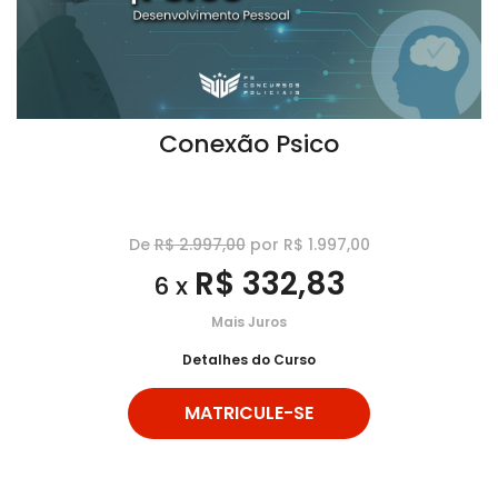
Conexão Psico
De
R$ 2.997,00
por R$ 1.997,00
R$ 332,83
6 x
Mais Juros
Detalhes do Curso
MATRICULE-SE