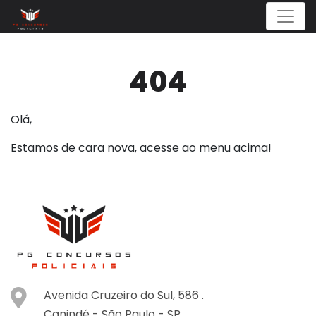
Menu
404
Olá,
Estamos de cara nova, acesse ao menu acima!
Avenida Cruzeiro do Sul, 586 .
Canindé -
São Paulo -
SP