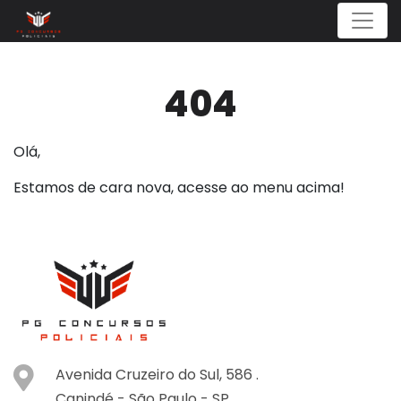
Menu
404
Olá,
Estamos de cara nova, acesse ao menu acima!
Avenida Cruzeiro do Sul, 586 .
Canindé -
São Paulo -
SP