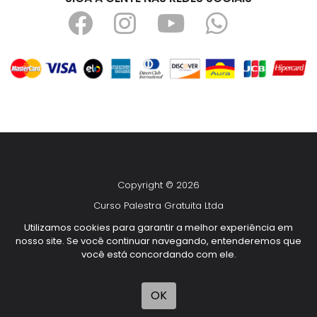
Copyright © 2026
Curso Palestra Gratuita Ltda
CNPJ 14.292.947/0001-28
Utilizamos cookies para garantir a melhor experiência em
nosso site. Se você continuar navegando, entenderemos que
Todos os direitos reservados
você está concordando com ele.
Desenvolvido por
TUTOR
OK