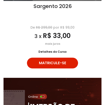
Sargento 2026
De
R$ 299,00
por R$ 99,00
R$ 33,00
3 x
mais juros
Detalhes do Curso
MATRICULE-SE