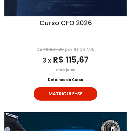
Curso CFO 2026
De
R$ 997,00
por R$ 347,00
R$ 115,67
3 x
mais juros
Detalhes do Curso
MATRICULE-SE