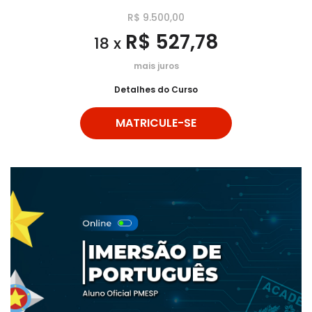
R$ 9.500,00
R$ 527,78
18 x
mais juros
Detalhes do Curso
MATRICULE-SE