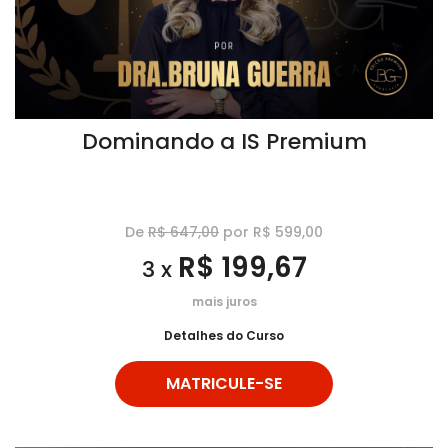
Dominando a IS Premium
De
R$ 647,00
por R$ 599,00
R$ 199,67
3 x
mais juros
Detalhes do Curso
MATRICULE-SE