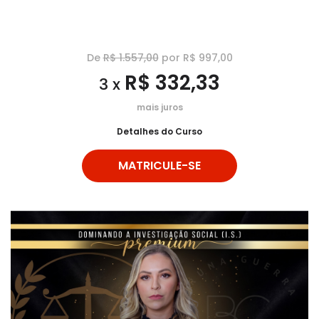
De
R$ 1.557,00
por R$ 997,00
R$ 332,33
3 x
mais juros
Detalhes do Curso
MATRICULE-SE