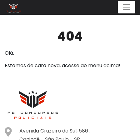
Menu
404
Olá,
Estamos de cara nova, acesse ao menu acima!
Avenida Cruzeiro do Sul, 586 .
Canindé -
São Paulo -
SP