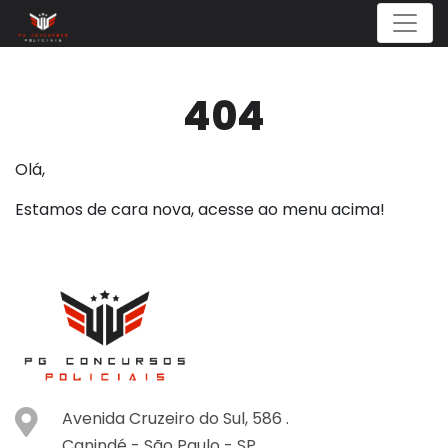
Menu
404
Olá,
Estamos de cara nova, acesse ao menu acima!
Avenida Cruzeiro do Sul, 586 .
Canindé -
São Paulo -
SP