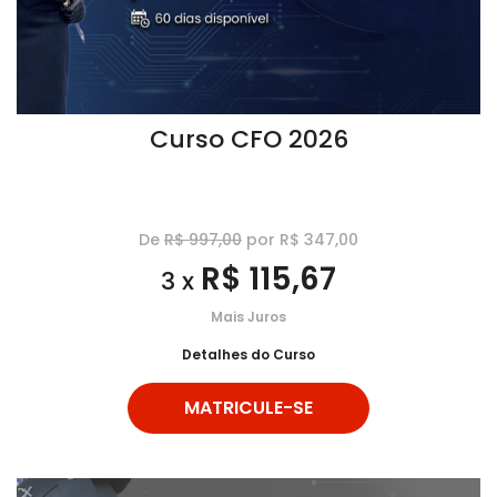
Curso CFO 2026
De
R$ 997,00
por R$ 347,00
R$ 115,67
3 x
Mais Juros
Detalhes do Curso
MATRICULE-SE