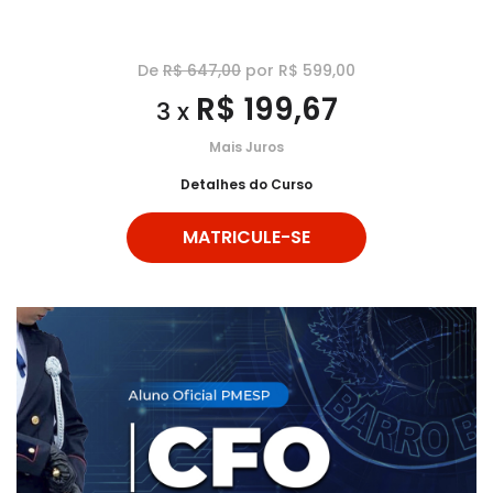
De
R$ 647,00
por R$ 599,00
R$ 199,67
3 x
Mais Juros
Detalhes do Curso
MATRICULE-SE