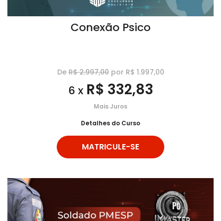
Conexão Psico
De
R$ 2.997,00
por R$ 1.997,00
R$ 332,83
6 x
Mais Juros
Detalhes do Curso
MATRICULE-SE