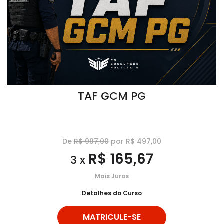
TAF GCM PG
De
R$ 997,00
por R$ 497,00
R$ 165,67
3 x
Mais Juros
Detalhes do Curso
MATRICULE-SE