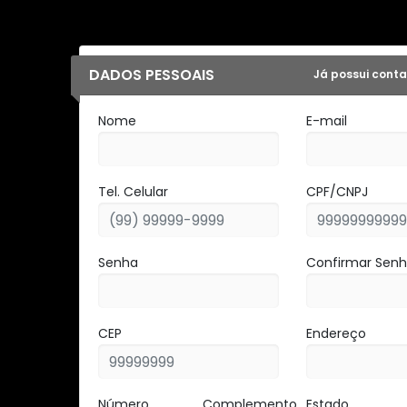
DADOS PESSOAIS
Já possui conta
Nome
E-mail
Tel. Celular
CPF/CNPJ
Senha
Confirmar Sen
CEP
Endereço
Número
Complemento
Estado