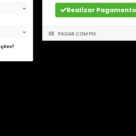
Realizar Pagament
PAGAR COM PIX
oções?