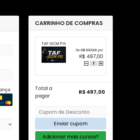
CARRINHO DE COMPRAS
TAF GCM PG
De
R$ 997,00
por
R$ 497,00
1
Total a
rança
R$ 497,00
pagar
Enviar cupom
Adicionar mais cursos?